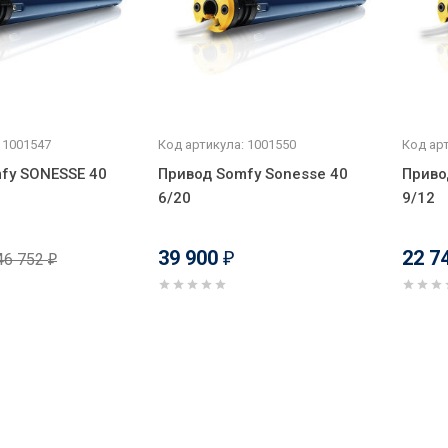
 1001547
Код артикула: 1001550
Код арт
fy SONESSE 40
Привод Somfy Sonesse 40
Приво
6/20
9/12
39 900
22 7
46 752
₽
₽