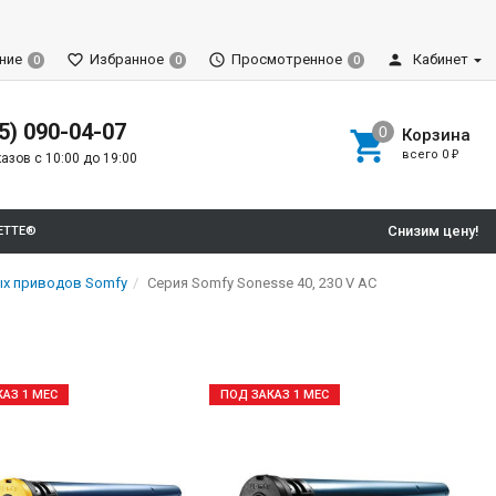
ние
Избранное
Просмотренное
Кабинет
0
0
0
5) 090-04-07
Корзина
всего
0
₽
азов с 10:00 до 19:00
Снизим цену!
ETTE®
ых приводов Somfy
Cерия Somfy Sonesse 40, 230 V AC
АЗ 1 МЕС
ПОД ЗАКАЗ 1 МЕС