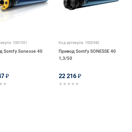
икула: 1001551
Код артикула: 1002942
д Somfy Sonesse 40
Привод Somfy SONESSE 40
1,3/50
47
22 216
₽
₽