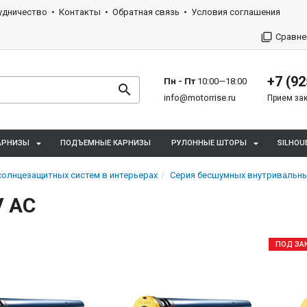
удничество
Контакты
Обратная связь
Условия соглашения
Сравне
+7 (92
Пн - Пт
10:00—18:00
info@motorrise.ru
Прием зак
АРНИЗЫ
ПОДЪЕМНЫЕ КАРНИЗЫ
РУЛОННЫЕ ШТОРЫ
SILHOU
олнцезащитных систем в интерьерах
Серия бесшумных внутривальн
V AC
ПОД ЗАК