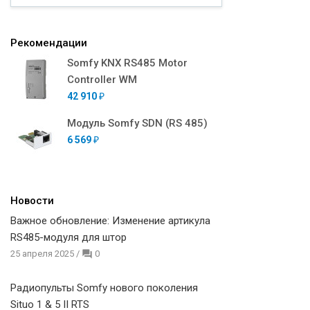
Рекомендации
Somfy KNX RS485 Motor
Controller WM
42 910
₽
Модуль Somfy SDN (RS 485)
6 569
₽
Новости
Важное обновление: Изменение артикула
RS485-модуля для штор
25 апреля 2025
/
0
Радиопульты Somfy нового поколения
Situo 1 & 5 II RTS