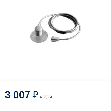
3 007
₽
4 010
₽