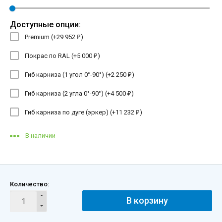
Доступные опции:
Premium (+
29 952
)
₽
Покрас по RAL (+
5 000
)
₽
Гиб карниза (1 угол 0°-90°) (+
2 250
)
₽
Гиб карниза (2 угла 0°-90°) (+
4 500
)
₽
Гиб карниза по дуге (эркер) (+
11 232
)
₽
В наличии
Количество:
В корзину