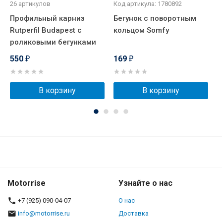
26 артикулов
Код артикула: 1780892
4
Профильный карниз
Бегунок с поворотным
Э
Rutperfil Budapest с
кольцом Somfy
G
роликовыми бегунками
для тяжелых штор
550
169
6
₽
₽
В корзину
В корзину
Motorrise
Узнайте о нас
+7 (925) 090-04-07
О нас
info@motorrise.ru
Доставка