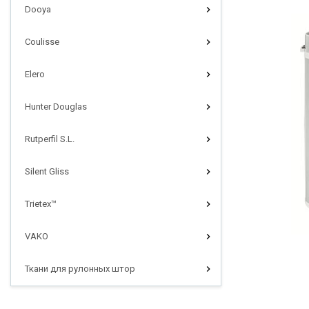
Dooya
Coulisse
Elero
Hunter Douglas
Rutperfil S.L.
Silent Gliss
Trietex™
VAKO
Ткани для рулонных штор