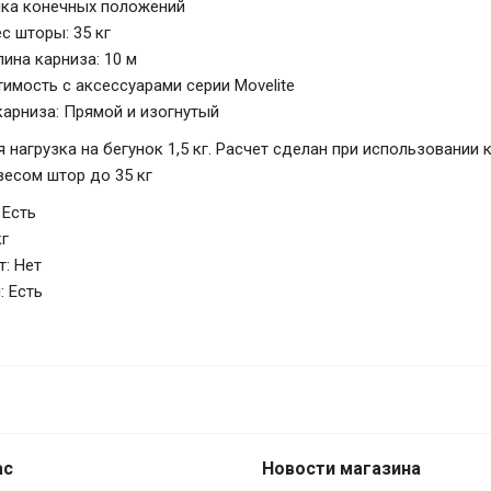
ка конечных положений
ес шторы: 35 кг
лина карниза: 10 м
имость с аксессуарами серии Movelite
арниза: Прямой и изогнутый
 нагрузка на бегунок 1,5 кг. Расчет сделан при использовани
весом штор до 35 кг
 Есть
кг
т: Нет
: Есть
Электрокарниз Somfy Movelite 35 WT
ас
Новости магазина