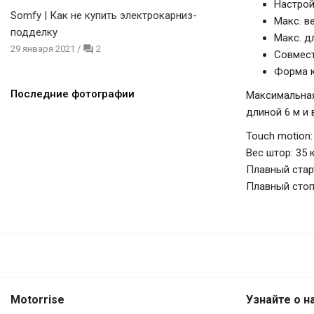
Настрой
Somfy | Как не купить электрокарниз-
Макс. в
подделку
Макс. д
29 января 2021
/
2
Совмест
Форма к
Последние фотографии
Максимальная
длиной 6 м и 
Touch motion:
Вес штор: 35 
Плавный стар
Плавный стоп
Motorrise
Узнайте о н