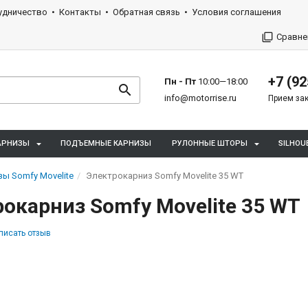
удничество
Контакты
Обратная связь
Условия соглашения
Сравне
+7 (92
Пн - Пт
10:00—18:00
info@motorrise.ru
Прием зак
АРНИЗЫ
ПОДЪЕМНЫЕ КАРНИЗЫ
РУЛОННЫЕ ШТОРЫ
SILHOU
ы Somfy Movelite
Электрокарниз Somfy Movelite 35 WT
окарниз Somfy Movelite 35 WT
писать отзыв