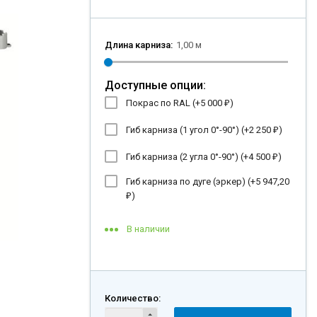
Длина карниза:
1,00 м
Доступные опции:
Покрас по RAL (+
5 000
)
₽
Гиб карниза (1 угол 0°-90°) (+
2 250
)
₽
Гиб карниза (2 угла 0°-90°) (+
4 500
)
₽
Гиб карниза по дуге (эркер) (+
5 947,20
)
₽
В наличии
Количество: