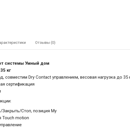
арактеристики
Отзывы (0)
от системы Умный дом
35 кг
, совместим Dry Contact управлением, весовая нагрузка до 35 к
ая сертификация
и
кции:
/Закрыть/Стоп, позиция My
 Touch motion
управление