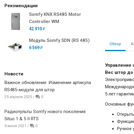
Рекомендации
Somfy KNX RS485 Motor
Controller WM
42 910
₽
Модуль Somfy SDN (RS 485)
Обзор
Х
6 569
₽
Управление 
Вес штор до 
Новости
Электропривод
Важное обновление: Изменение артикула
Международн
RS485-модуля для штор
5 лет гаранти
25 апреля 2025
/
0
Основные фун
Радиопульты Somfy нового поколения
Открыть
Situo 1 & 5 II RTS
Функция
9 июня 2021
/
0
Ручное 