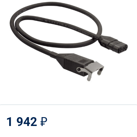
1 942
₽