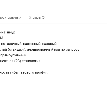
арактеристики
Отзывы (0)
ние: шнур
 M
 потолочный, настенный, пазовый
елый (стандарт), анодированный или по запросу
 прямоугольный
нентная (2C) технология
ость гиба пазового профиля
Карниз Silent Gliss 3870 для штор сред
тяжести