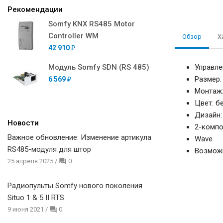
Рекомендации
Somfy KNX RS485 Motor
Controller WM
Обзор
Х
42 910
₽
Модуль Somfy SDN (RS 485)
Управле
Размер:
6 569
₽
Монтаж:
Цвет: б
Дизайн:
Новости
2-компо
Важное обновление: Изменение артикула
Wave
RS485-модуля для штор
Возможн
25 апреля 2025
/
0
Радиопульты Somfy нового поколения
Situo 1 & 5 II RTS
9 июня 2021
/
0