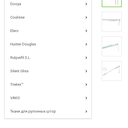
Dooya
Coulisse
Elero
Hunter Douglas
Rutperfil S.L.
Silent Gliss
Trietex™
VAKO
Ткани для рулонных штор