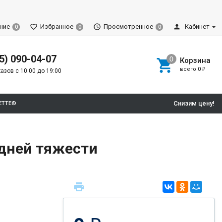
ние
Избранное
Просмотренное
Кабинет
0
0
0
5) 090-04-07
Корзина
всего
0
₽
азов с 10:00 до 19:00
Снизим цену!
ETTE®
редней тяжести