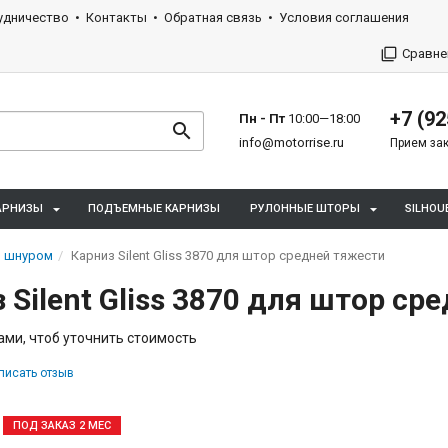
удничество
Контакты
Обратная связь
Условия соглашения
Сравне
+7 (92
Пн - Пт
10:00—18:00
info@motorrise.ru
Прием зак
АРНИЗЫ
ПОДЪЕМНЫЕ КАРНИЗЫ
РУЛОННЫЕ ШТОРЫ
SILHOU
ем шнуром
Карниз Silent Gliss 3870 для штор средней тяжести
 Silent Gliss 3870 для штор с
ами, чтоб уточнить стоимость
писать отзыв
ПОД ЗАКАЗ 2 МЕС