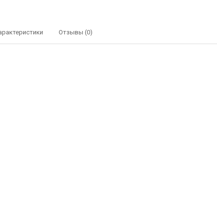
арактеристики
Отзывы (0)
Переходник HUNTER DOUGLAS для вал