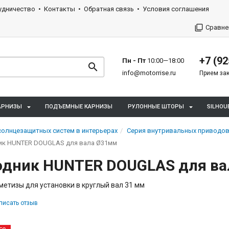
удничество
Контакты
Обратная связь
Условия соглашения
Сравне
+7 (92
Пн - Пт
10:00—18:00
info@motorrise.ru
Прием зак
АРНИЗЫ
ПОДЪЕМНЫЕ КАРНИЗЫ
РУЛОННЫЕ ШТОРЫ
SILHOU
олнцезащитных систем в интерьерах
Серия внутривальных приводов 
ик HUNTER DOUGLAS для вала Ø31мм
одник HUNTER DOUGLAS для в
метизы для установки в круглый вал 31 мм
писать отзыв