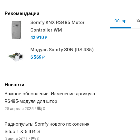
Рекомендации
Обзор
Х
Somfy KNX RS485 Motor
Controller WM
42 910
₽
Модуль Somfy SDN (RS 485)
6 569
₽
Новости
Важное обновление: Изменение артикула
RS485-модуля для штор
25 апреля 2025
/
0
Радиопульты Somfy нового поколения
Situo 1 & 5 II RTS
9 июня 2021
/
0