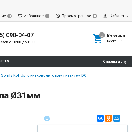
ние
Избранное
Просмотренное
Кабинет
0
0
0
5) 090-04-07
Корзина
всего
0
₽
азов с 10:00 до 19:00
Снизим цену!
ETTE®
Somfy Roll Up, с низковольтовым питанием DC
ала Ø31мм