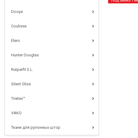
ПОД ЗАКАЗ 1 М
Dooya
Coulisse
Elero
Hunter Douglas
Rutperfil S.L.
Silent Gliss
Trietex™
VAKO
Ткани для рулонных штор