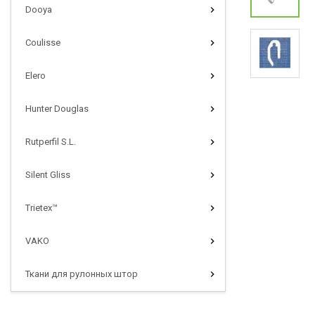
Dooya
Coulisse
Elero
Hunter Douglas
Rutperfil S.L.
Silent Gliss
Trietex™
VAKO
Ткани для рулонных штор