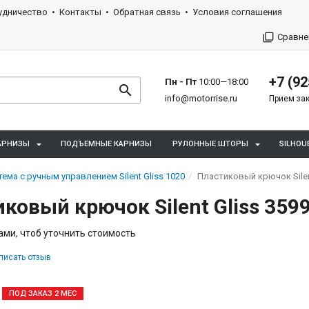
удничество
Контакты
Обратная связь
Условия соглашения
Сравне
+7 (92
Пн - Пт
10:00—18:00
info@motorrise.ru
Прием зак
АРНИЗЫ
ПОДЪЕМНЫЕ КАРНИЗЫ
РУЛОННЫЕ ШТОРЫ
SILHOU
тема с ручным управлением Silent Gliss 1020
Пластиковый крючок Silent
ковый крючок Silent Gliss 3599
ами, чтоб уточнить стоимость
писать отзыв
ПОД ЗАКАЗ 2 МЕС