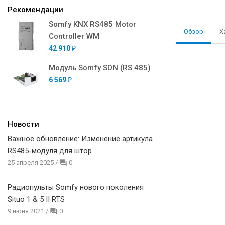
Рекомендации
Somfy KNX RS485 Motor
Обзор
Х
Controller WM
42 910
₽
Модуль Somfy SDN (RS 485)
6 569
₽
Новости
Важное обновление: Изменение артикула
RS485-модуля для штор
25 апреля 2025
/
0
Радиопульты Somfy нового поколения
Situo 1 & 5 II RTS
9 июня 2021
/
0