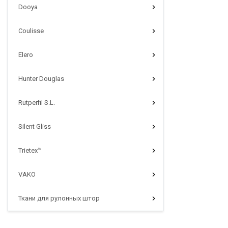
Dooya
Coulisse
Elero
Hunter Douglas
Rutperfil S.L.
Silent Gliss
Trietex™
VAKO
Ткани для рулонных штор