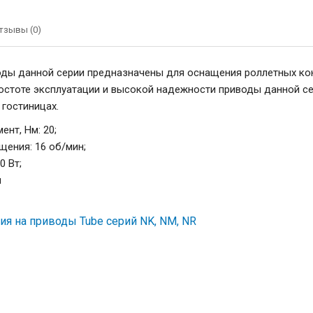
тзывы (0)
ды данной серии предназначены для оснащения роллетных кон
ростоте эксплуатации и высокой надежности приводы данной с
 гостиницах.
нт, Нм: 20;
щения: 16 об/мин;
0 Вт;
м
я на приводы Tube серий NK, NM, NR
Привод Tube NK1/20-16 KIT60