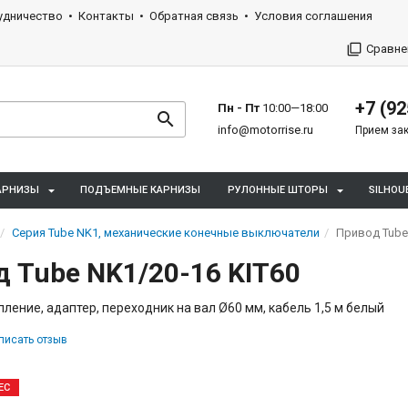
удничество
Контакты
Обратная связь
Условия соглашения
Сравне
+7 (92
Пн - Пт
10:00—18:00
info@motorrise.ru
Прием зак
АРНИЗЫ
ПОДЪЕМНЫЕ КАРНИЗЫ
РУЛОННЫЕ ШТОРЫ
SILHOU
Cерия Tube NK1, механические конечные выключатели
Привод Tube
 Tube NK1/20-16 KIT60
пление, адаптер, переходник на вал Ø60 мм, кабель 1,5 м белый
писать отзыв
ЕС