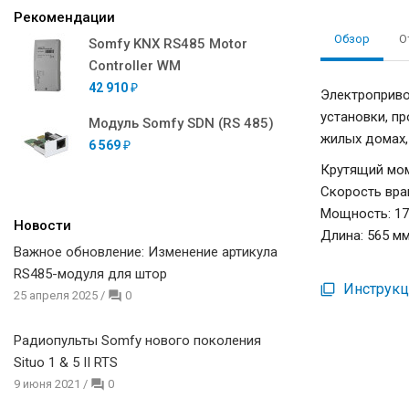
Рекомендации
Обзор
О
Somfy KNX RS485 Motor
Controller WM
42 910
₽
Электроприво
установки, п
Модуль Somfy SDN (RS 485)
жилых домах,
6 569
₽
Крутящий моме
Скорость вра
Мощность: 17
Новости
Длина: 565 м
Важное обновление: Изменение артикула
RS485-модуля для штор
Инструкци
25 апреля 2025
/
0
Радиопульты Somfy нового поколения
Situo 1 & 5 II RTS
9 июня 2021
/
0