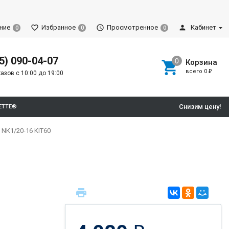
ние
Избранное
Просмотренное
Кабинет
0
0
0
5) 090-04-07
Корзина
всего
0
₽
азов с 10:00 до 19:00
Снизим цену!
ETTE®
 NK1/20-16 KIT60