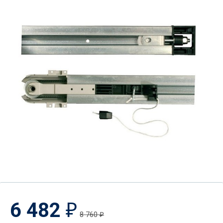
6 482
₽
8 760
₽