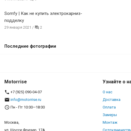
Somfy | Как не купить электрокарниз-
подделку
29 января 2021
/
2
Последние фотографии
Motorrise
Узнайте о н
+7 (925) 090-04-07
О нас
info@motorrise.ru
Доставка
Пн - Пт 10:00—18:00
Оплата
Замеры
Москва,
Монтаж
ул. Шоссе Фрезер, 17А
Сотрудничеств