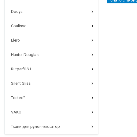
СНЯТО С ПРОИ
Dooya
Coulisse
Elero
Hunter Douglas
Rutperfil S.L.
Silent Gliss
Trietex™
VAKO
Ткани для рулонных штор