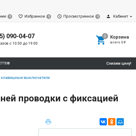
ние
Избранное
Просмотренное
Кабинет
0
0
0
5) 090-04-07
Корзина
всего
0
₽
азов с 10:00 до 19:00
Снизим цену!
ETTE®
o, клавишные выключатели
нней проводки с фиксацией