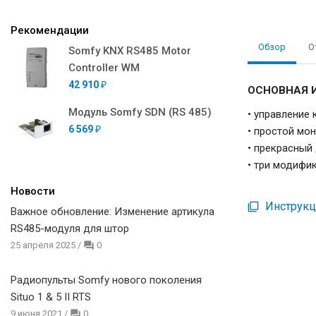
Рекомендации
Обзор
О
Somfy KNX RS485 Motor
Controller WM
42 910
₽
ОСНОВНАЯ 
Модуль Somfy SDN (RS 485)
• управление 
6 569
• простой мон
₽
• прекрасный
• три модифи
Новости
Инструкци
Важное обновление: Изменение артикула
RS485-модуля для штор
25 апреля 2025
/
0
Радиопульты Somfy нового поколения
Situo 1 & 5 II RTS
9 июня 2021
/
0