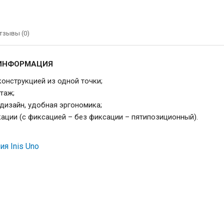
тзывы (0)
ИНФОРМАЦИЯ
конструкцией из одной точки;
таж;
 дизайн, удобная эргономика;
кации (с фиксацией – без фиксации – пятипозиционный).
я Inis Uno
Somfy Inis Uno, выключатель внутренн
проводки с фиксацией