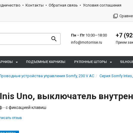
удничество
Контакты
Обратная связь
Условия соглашения
Сравне
+7 (92
Пн - Пт
10:00—18:00
info@motorrise.ru
Прием зак
АРНИЗЫ
ПОДЪЕМНЫЕ КАРНИЗЫ
РУЛОННЫЕ ШТОРЫ
SILHOU
Проводные устройства управления Somfy, 230 V AC
Серия Somfy Inte
Inis Uno, выключатель внутре
с/ф - с фиксацией клавиш
писать отзыв