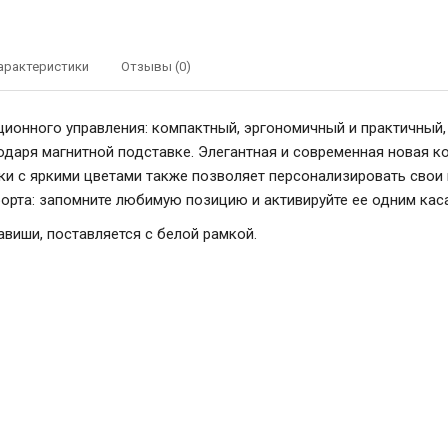
арактеристики
Отзывы (0)
ционного управления: компактный, эргономичный и практичный,
годаря магнитной подставке. Элегантная и современная новая к
и с яркими цветами также позволяет персонализировать свои п
орта: запомните любимую позицию и активируйте ее одним каса
виши, поставляется с белой рамкой.
Somfy Simu HZ 5-канальный с белой р