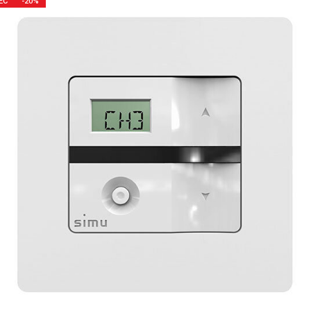
ЕС
-20%