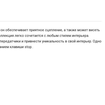
 он обеспечивает приятное сцепление, а также может висеть
оллекция легко сочетается с любым стилем интерьера.
ередатчики и привнести уникальность в свой интерьер. Одно
нием клавиши stop.
амкой
8 110
₽
В корзину
6 488
₽