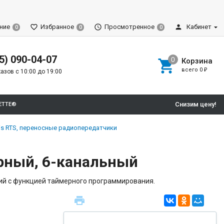
ние
Избранное
Просмотренное
Кабинет
0
0
0
5) 090-04-07
Корзина
всего
0
₽
азов с 10:00 до 19:00
Снизим цену!
ETTE®
lis RTS, переносные радиопередатчики
нарный, 6-канальный
ий с функцией таймерного программирования.