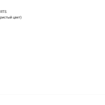
RTS.
бристый цвет)
ый, 6-
27 592
₽
В корзину
22 074
₽