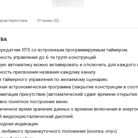
арактеристики
Отзывы (0)
ТВА
редатчик RTS cо встроенным программируемым таймером.
ость управления до 6-ти групп конструкций.
ую автоматику можно активировать и отключить для каждого 
ость присвоения названия каждому каналу.
 таймерного управления по желаемому сценарию.
ная астрономическая программа (закрытие конструкции в соотв
митации присутствия (автоматический сдвиг времени открытия и
вно понятное построение меню.
иченное время хранения данных о времени включения в энерго
 жидкокристаллический дисплей.
одная индикация.
 любимого промежуточного положения (кнопка «my»).