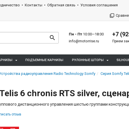
удничество
Контакты
Обратная связь
Условия соглашения
Сравне
+7 (92
Пн - Пт
10:00—18:00
info@motorrise.ru
Прием зак
АРНИЗЫ
ПОДЪЕМНЫЕ КАРНИЗЫ
РУЛОННЫЕ ШТОРЫ
SILHOU
Устройства радиоуправления Radio Technology Somfy
Серия Somfy Te
Telis 6 chronis RTS silver, сце
уппового дистанционного управления шестью группами конструкц
писать отзыв