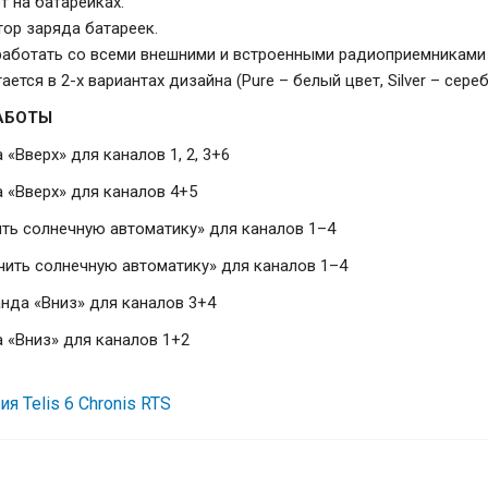
т на батарейках.
ор заряда батареек.
аботать со всеми внешними и встроенными радиоприемниками 
ается в 2-х вариантах дизайна (Pure – белый цвет, Silver – сере
АБОТЫ
 «Вверх» для каналов 1, 2, 3+6
а «Вверх» для каналов 4+5
ить солнечную автоматику» для каналов 1–4
чить солнечную автоматику» для каналов 1–4
нда «Вниз» для каналов 3+4
а «Вниз» для каналов 1+2
я Telis 6 Chronis RTS
Somfy Telis 6 chronis RTS silver, сценарн
канальный