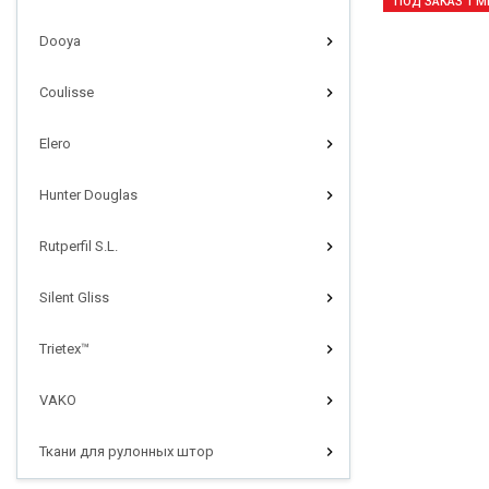
ПОД ЗАКАЗ 1 М
Dooya
Coulisse
Elero
Hunter Douglas
Rutperfil S.L.
Silent Gliss
Trietex™
VAKO
Ткани для рулонных штор