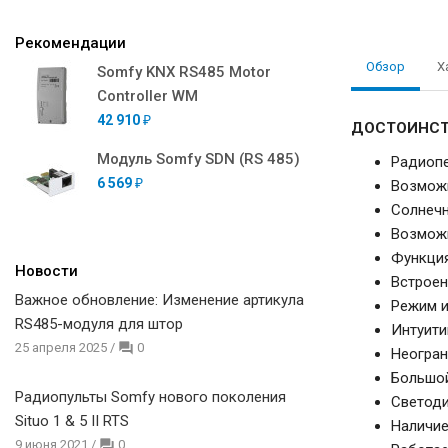
Рекомендации
Обзор
Х
Somfy KNX RS485 Motor
Controller WM
42 910
₽
ДОСТОИНС
Модуль Somfy SDN (RS 485)
Радиопе
6 569
Возможн
₽
Солнечн
Возможн
Функция
Новости
Встроен
Важное обновление: Изменение артикула
Режим и
RS485-модуля для штор
Интуити
25 апреля 2025
/
0
Неогран
Большой
Радиопульты Somfy нового поколения
Светоди
Situo 1 & 5 II RTS
Наличие
9 июня 2021
/
0