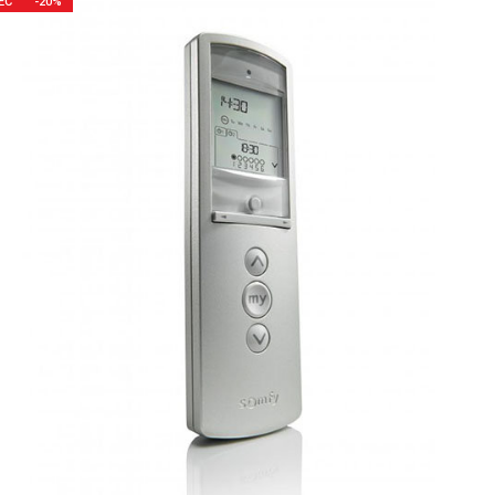
ЕС
-20%