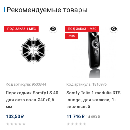
Рекомендуемые товары
ПОД ЗАКАЗ 1 МЕС
ПОД ЗАКАЗ 1 МЕС
-20%
Код артикула: 9500344
Код артикула: 1810976
К
Переходник Somfy LS 40
Somfy Telis 1 modulis RTS
П
для окто вала Ø40х0,6
lounge, для жалюзи, 1-
R
мм
канальный
102,50
11 746
6
14 683
₽
₽
₽