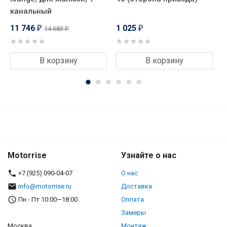
канальный
м
11 746
1 025
1
14 683
₽
₽
₽
В корзину
В корзину
Motorrise
Узнайте о нас
+7 (925) 090-04-07
О нас
info@motorrise.ru
Доставка
Пн - Пт 10:00—18:00
Оплата
Замеры
Москва,
Монтаж