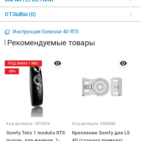
ОТЗЫВЫ (0)
Инструкция Sonesse 40 RTS
Рекомендуемые товары
ПОД ЗАКАЗ 1 МЕС
-20%
Код артикула: 1810976
Код артикула: 9500683
К
Somfy Telis 1 modulis RTS
Крепление Somfy для LS
К
lounge, для жалюзи, 1-
40 (сторона привода)
4