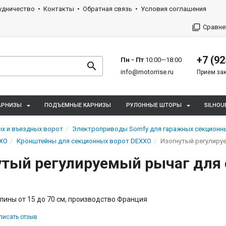
удничество
Контакты
Обратная связь
Условия соглашения
Сравне
+7 (92
Пн - Пт
10:00—18:00
info@motorrise.ru
Прием зак
АРНИЗЫ
ПОДЪЕМНЫЕ КАРНИЗЫ
РУЛОННЫЕ ШТОРЫ
SILHOU
х и въездных ворот
Электроприводы Somfy для гаражных секционн
XXO
Кронштейны для секционных ворот DEXXO
Изогнутый регулиру
утый регулируемый рычаг для 
лины от 15 до 70 см, производство Франция
писать отзыв