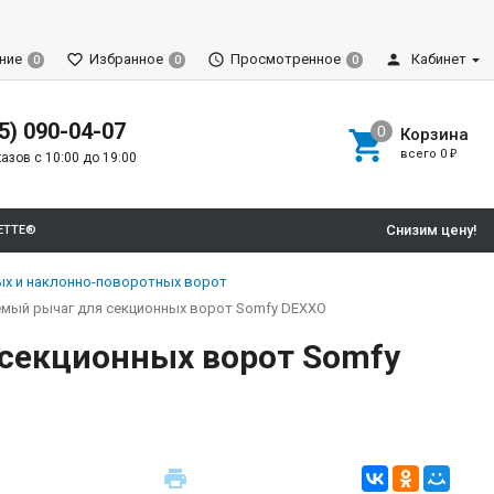
ние
Избранное
Просмотренное
Кабинет
0
0
0
5) 090-04-07
Корзина
всего
0
₽
азов с 10:00 до 19:00
Снизим цену!
ETTE®
ых и наклонно-поворотных ворот
емый рычаг для секционных ворот Somfy DEXXO
секционных ворот Somfy