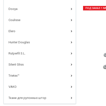
ПОД ЗАКАЗ 1 М
Dooya
Coulisse
Elero
Hunter Douglas
Rutperfil S.L.
Silent Gliss
Trietex™
VAKO
Ткани для рулонных штор