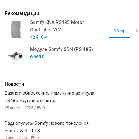
Рекомендации
Somfy KNX RS485 Motor
Controller WM
Обзор
О
42 910
₽
Модуль Somfy SDN (RS 485)
6 569
₽
Новости
Важное обновление: Изменение артикула
RS485-модуля для штор
25 апреля 2025
/
0
Радиопульты Somfy нового поколения
Situo 1 & 5 II RTS
9 июня 2021
/
0