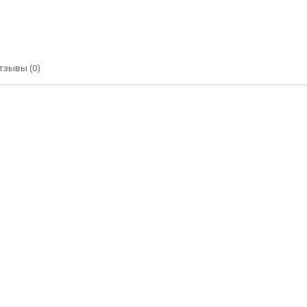
тзывы (0)
Изогнутый регулируемый рычаг для
секционных ворот Somfy DEXXO